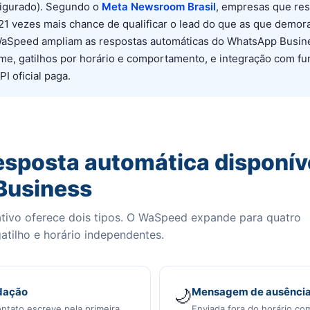
figurado). Segundo o
Meta Newsroom Brasil
, empresas que re
 21 vezes mais chance de qualificar o lead do que as que demo
aSpeed ampliam as respostas automáticas do WhatsApp Busin
me, gatilhos por horário e comportamento, e integração com fu
I oficial paga.
resposta automática disponív
Business
tivo oferece dois tipos. O WaSpeed expande para quatro
tilho e horário independentes.
dação
🌙
Mensagem de ausênci
ntato escreve pela primeira
Enviada fora do horário co