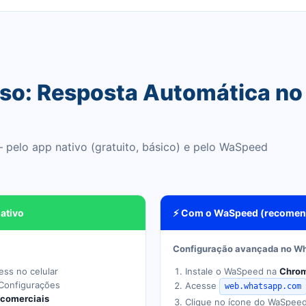
sso: Resposta Automática n
 pelo app nativo (gratuito, básico) e pelo WaSpeed
ativo
⚡ Com o WaSpeed (recome
Configuração avançada no W
ss no celular
Instale o WaSpeed na
Chrom
onfigurações
Acesse
web.whatsapp.com
 comerciais
Clique no ícone do WaSpe