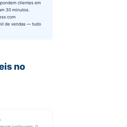
spondem clientes em
ram 30 minutos.
ess com
nil de vendas — tudo
eis no
a
mercial configurado. O