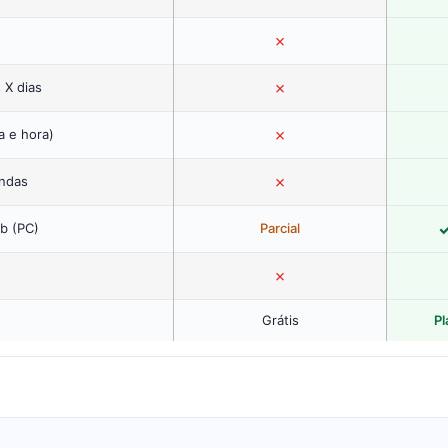
✗
✗
 X dias
✗
a e hora)
✗
endas
b (PC)
Parcial
✗
Grátis
Pl