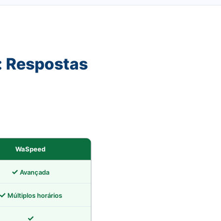
: Respostas
WaSpeed
✓
Avançada
✓
Múltiplos horários
✓