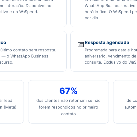
em interação. Disponível no
WhatsApp Business nativo
tivo e no WaSpeed.
horário fixo. O WaSpeed pe
por dia.
ico
📅
Resposta agendada
 último contato sem resposta.
Programada para data e ho
d — o WhatsApp Business
aniversário, vencimento de
ecurso.
consulta. Exclusivo do Wa
67%
ar lead
dos clientes não retornam se não
de co
n (Meta)
forem respondidos no primeiro
automá
contato