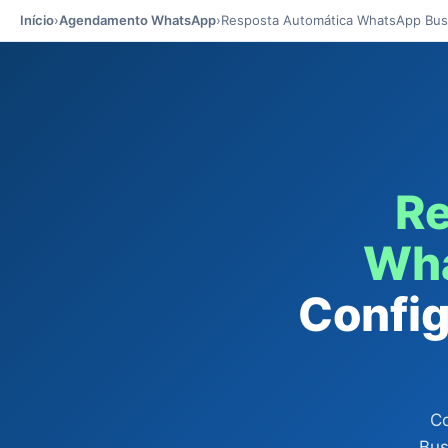
Início
›
Agendamento WhatsApp
›
Resposta Automática WhatsApp Bus
Re
Wha
Config
Co
Bus