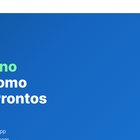
 no
Como
Prontos
App
 com