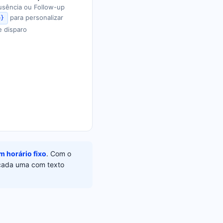
usência ou Follow-up
para personalizar
e}
 disparo
m horário fixo
. Com o
 cada uma com texto