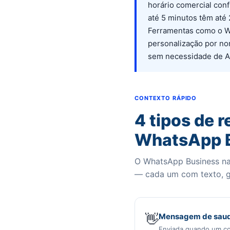
horário comercial con
até 5 minutos têm até
Ferramentas como o W
personalização por no
sem necessidade de AP
CONTEXTO RÁPIDO
4 tipos de 
WhatsApp 
O WhatsApp Business na
— cada um com texto, ga
👋
Mensagem de sau
Enviada quando um co