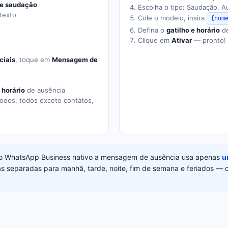
e saudação
Escolha o tipo: Saudação, A
 texto
Cole o modelo, insira
{nom
Defina o
gatilho e horário
de
Clique em
Ativar
— pronto!
ciais
, toque em
Mensagem de
o
horário
de ausência
odos, todos exceto contatos,
 WhatsApp Business nativo a mensagem de ausência usa apenas
u
s separadas para manhã, tarde, noite, fim de semana e feriados —