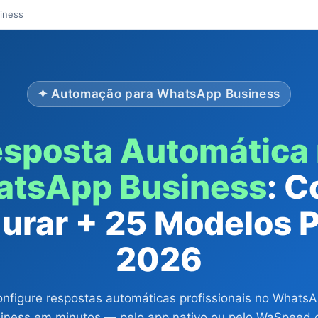
iness
✦ Automação para WhatsApp Business
sposta Automática
tsApp Business
: 
urar + 25 Modelos 
2026
nfigure respostas automáticas profissionais no Whats
iness em minutos — pelo app nativo ou pelo WaSpeed