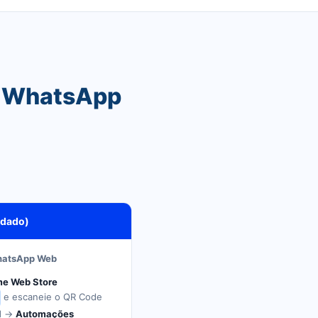
o WhatsApp
ndado)
hatsApp Web
e Web Store
e escaneie o QR Code
ed →
Automações