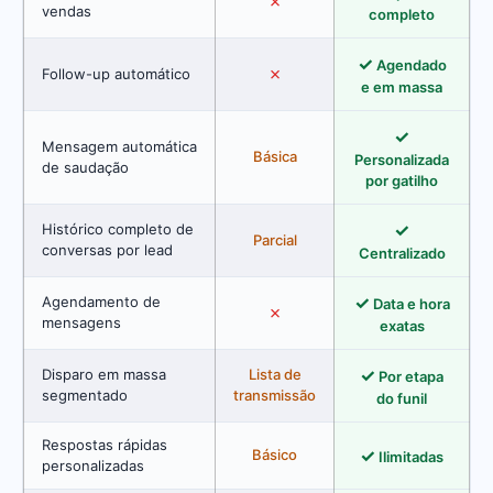
✗
vendas
completo
✓
Agendado
✗
Follow-up automático
e em massa
✓
Mensagem automática
Básica
Personalizada
de saudação
por gatilho
✓
Histórico completo de
Parcial
conversas por lead
Centralizado
✓
Agendamento de
Data e hora
✗
mensagens
exatas
✓
Disparo em massa
Lista de
Por etapa
segmentado
transmissão
do funil
Respostas rápidas
✓
Básico
Ilimitadas
personalizadas