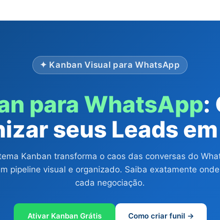
✦ Kanban Visual para WhatsApp
an para WhatsApp
:
izar seus Leads e
stema Kanban transforma o caos das conversas do Wha
m pipeline visual e organizado. Saiba exatamente onde
cada negociação.
Ativar Kanban Grátis
Como criar funil →