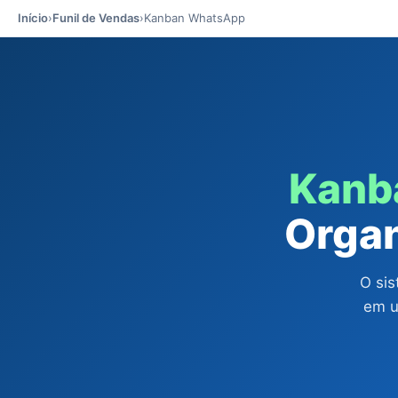
Início
›
Funil de Vendas
›
Kanban WhatsApp
Kanb
Organ
O si
em u