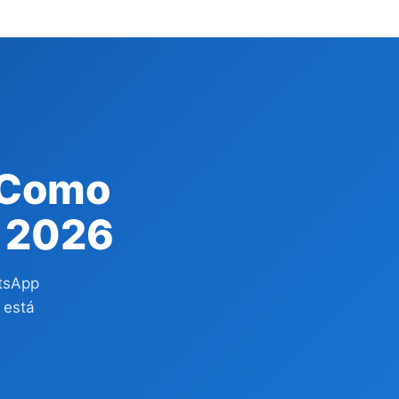
 Como
m 2026
tsApp
 está