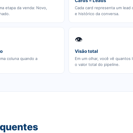
Cards = Leads
ma etapa da venda: Novo,
Cada card representa um lead 
chado.
e histórico da conversa.
👁️
so
Visão total
xima coluna quando a
Em um olhar, você vê quantos 
o valor total do pipeline.
equentes