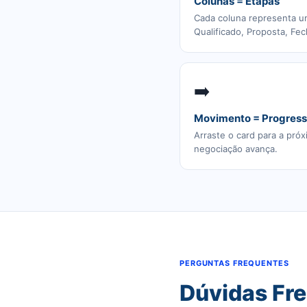
Colunas = Etapas
Cada coluna representa u
Qualificado, Proposta, Fe
➡️
Movimento = Progres
Arraste o card para a pró
negociação avança.
PERGUNTAS FREQUENTES
Dúvidas Fr