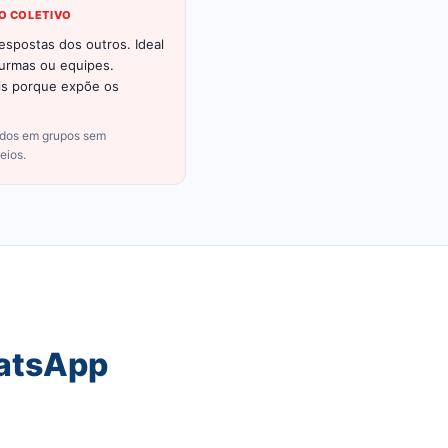
O COLETIVO
spostas dos outros. Ideal
turmas ou equipes.
is porque expõe os
ados em grupos sem
eios.
hatsApp