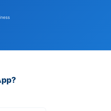
iness
App?