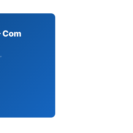
— Com
,