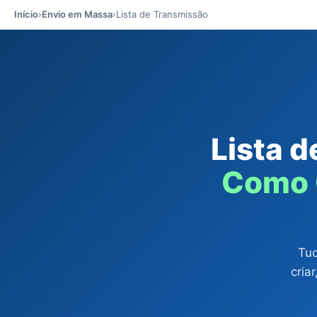
Início
›
Envio em Massa
›
Lista de Transmissão
Lista 
Como C
Tud
cria