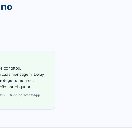
 no
de contatos.
m cada mensagem. Delay
proteger o número.
ção por etiqueta.
tes — tudo no WhatsApp