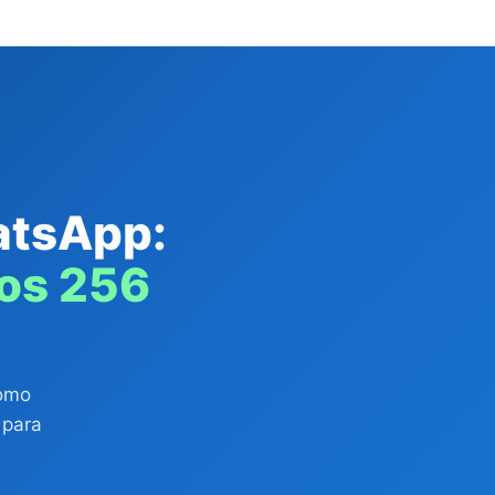
atsApp:
dos 256
como
 para