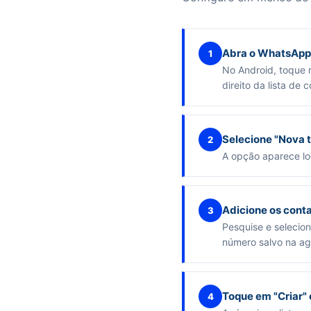
Abra o WhatsApp 
1
No Android, toque n
direito da lista de 
Selecione "Nova 
2
A opção aparece log
Adicione os conta
3
Pesquise e selecio
número salvo na a
Toque em "Criar"
4