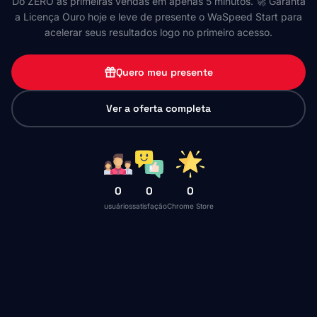
Do ZERO às primeiras vendas em apenas 5 minutos. 🚀 Garanta
a Licença Ouro hoje e leve de presente o WaSpeed Start para
acelerar seus resultados logo no primeiro acesso.
Quero meu presente
Ver a oferta completa
0
0
0
usuários
satisfação
Chrome Store
WaSpeed Start