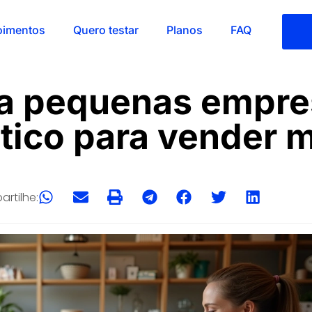
oimentos
Quero testar
Planos
FAQ
a pequenas empres
tico para vender 
rtilhe: