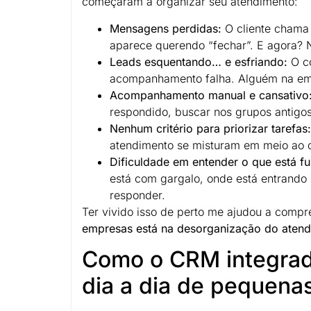
começaram a organizar seu atendimento:
Mensagens perdidas:
O cliente chama 
aparece querendo “fechar”. E agora? 
Leads esquentando… e esfriando:
O co
acompanhamento falha. Alguém na emp
Acompanhamento manual e cansativo
respondido, buscar nos grupos antigo
Nenhum critério para priorizar tarefas:
atendimento se misturam em meio ao 
Dificuldade em entender o que está f
está com gargalo, onde está entrando 
responder.
Ter vivido isso de perto me ajudou a comp
empresas está na desorganização do atendi
Como o CRM integrad
dia a dia de pequena