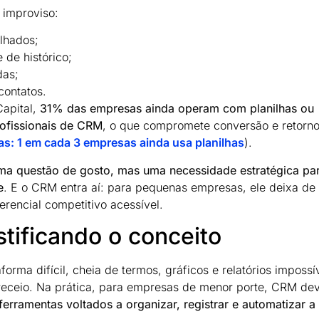
 improviso:
lhados;
 de histórico;
das;
 contatos.
apital,
31% das empresas ainda operam com planilhas ou
ofissionais de CRM
, o que compromete conversão e retorn
as: 1 em cada 3 empresas ainda usa planilhas
).
ma questão de gosto, mas uma necessidade estratégica pa
e
. E o CRM entra aí: para pequenas empresas, ele deixa de 
rencial competitivo acessível.
ificando o conceito
ma difícil, cheia de termos, gráficos e relatórios impossí
 receio. Na prática, para empresas de menor porte, CRM de
erramentas voltados a organizar, registrar e automatizar a