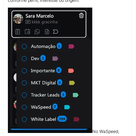
conforme perfil, interesse ou origem.
No WaSpeed,