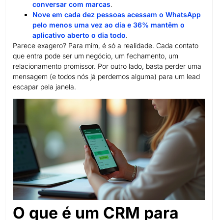
conversar com marcas
.
Nove em cada dez pessoas acessam o WhatsApp
pelo menos uma vez ao dia e 36% mantêm o
aplicativo aberto o dia todo
.
Parece exagero? Para mim, é só a realidade. Cada contato
que entra pode ser um negócio, um fechamento, um
relacionamento promissor. Por outro lado, basta perder uma
mensagem (e todos nós já perdemos alguma) para um lead
escapar pela janela.
O que é um CRM para