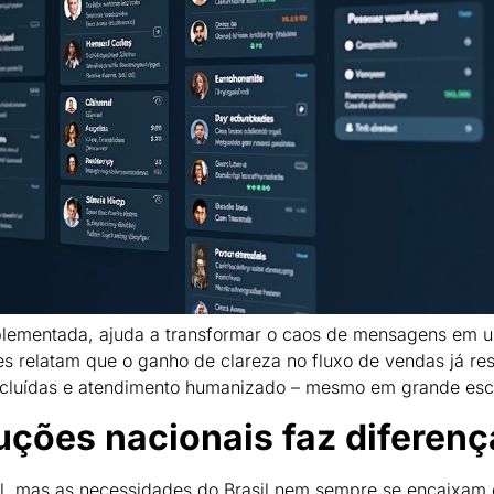
lementada, ajuda a transformar o caos de mensagens em 
es relatam que o ganho de clareza no fluxo de vendas já res
cluídas e atendimento humanizado – mesmo em grande esc
uções nacionais faz diferenç
, mas as necessidades do Brasil nem sempre se encaixam