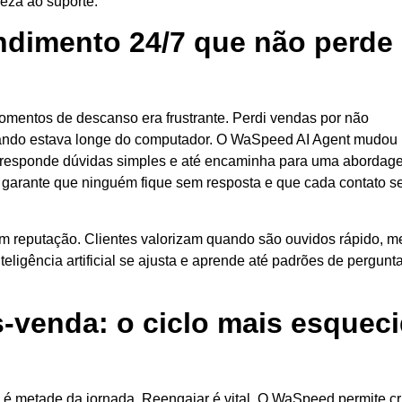
veza ao suporte.
endimento 24/7 que não perde
mentos de descanso era frustrante. Perdi vendas por não
uando estava longe do computador. O WaSpeed AI Agent mudou 
ds, responde dúvidas simples e até encaminha para uma aborda
 garante que ninguém fique sem resposta e que cada contato s
 reputação. Clientes valorizam quando são ouvidos rápido, 
teligência artificial se ajusta e aprende até padrões de pergunt
-venda: o ciclo mais esquec
e é metade da jornada. Reengajar é vital. O WaSpeed permite cr