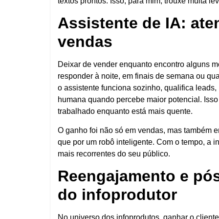
textos prontos. Isso, para mim, trouxe muita le
Assistente de IA: at
vendas
Deixar de vender enquanto encontro alguns mo
responder à noite, em finais de semana ou q
o assistente funciona sozinho, qualifica lea
humana quando percebe maior potencial.
Isso
trabalhado enquanto está mais quente.
O ganho foi não só em vendas, mas também em
que por um robô inteligente. Com o tempo, a in
mais recorrentes do seu público.
Reengajamento e pós
do infoprodutor
No universo dos infoprodutos, ganhar o client