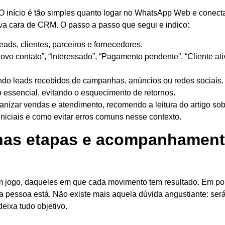
 início é tão simples quanto logar no WhatsApp Web e conecta
a cara de CRM. O passo a passo que segui e indico:
eads, clientes, parceiros e fornecedores.
ovo contato”, “Interessado”, “Pagamento pendente”, “Cliente ati
tando leads recebidos de campanhas, anúncios ou redes sociais.
o essencial, evitando o esquecimento de retornos.
nizar vendas e atendimento, recomendo a leitura do artigo so
iciais e como evitar erros comuns nesse contexto.
a nas etapas e acompanhamen
um jogo, daqueles em que cada movimento tem resultado. Em p
a pessoa está. Não existe mais aquela dúvida angustiante: ser
eixa tudo objetivo.