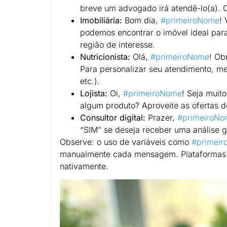
breve um advogado irá atendê-lo(a).
Imobiliária:
Bom dia,
#primeiroNome
!
podemos encontrar o imóvel ideal para 
região de interesse.
Nutricionista:
Olá,
#primeiroNome
! Ob
Para personalizar seu atendimento, m
etc.).
Lojista:
Oi,
#primeiroNome
! Seja muit
algum produto? Aproveite as ofertas d
Consultor digital:
Prazer,
#primeiroN
“SIM” se deseja receber uma análise gra
Observe: o uso de variáveis como
#primei
manualmente cada mensagem. Plataformas
nativamente.