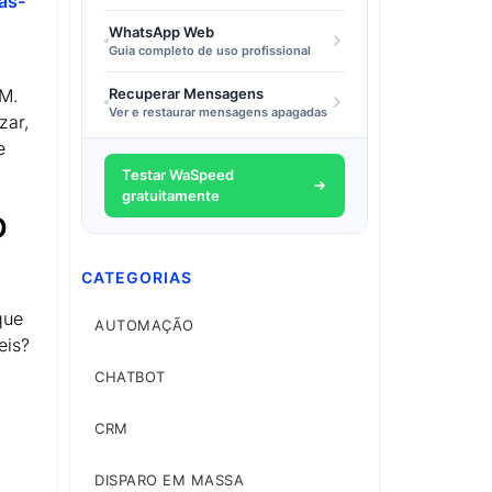
as-
WhatsApp Web
Guia completo de uso profissional
Recuperar Mensagens
RM.
Ver e restaurar mensagens apagadas
zar,
e
Testar WaSpeed
gratuitamente
p
CATEGORIAS
que
AUTOMAÇÃO
eis?
CHATBOT
CRM
DISPARO EM MASSA