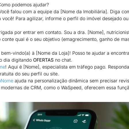
 Como podemos ajudar?
 Você falou com a equipe da [Nome da Imobiliária]. Diga co
você! Para agilizar, informe o perfil do imóvel desejado ou
rigada por entrar em contato. Sou a dra. [Nome], nutricionis
e conte qual é o seu objetivo (emagrecimento, ganho de ma
o bem-vindo(a) à [Nome da Loja]! Posso te ajudar a encontr
o dia digitando
OFERTAS
no chat.
ome
! Aqui é [Nome], especialista em tráfego pago. Respond
tuita do seu perfil ou site.
roNome
ajuda na personalização dinâmica sem precisar revi
 modernas de CRM, como o WaSpeed, oferecem essa funç