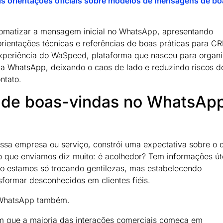
s orientações oficiais sobre modelos de mensagens de bo
tomatizar a mensagem inicial no WhatsApp, apresentando
orientações técnicas e referências de boas práticas para C
xperiência do WaSpeed, plataforma que nasceu para organi
ia WhatsApp, deixando o caos de lado e reduzindo riscos d
ntato.
 de boas-vindas no WhatsAp
sa empresa ou serviço, constrói uma expectativa sobre o 
to que enviamos diz muito: é acolhedor? Tem informações út
ão estamos só trocando gentilezas, mas estabelecendo
sformar desconhecidos em clientes fiéis.
o WhatsApp também.
am que a maioria das interações comerciais começa em