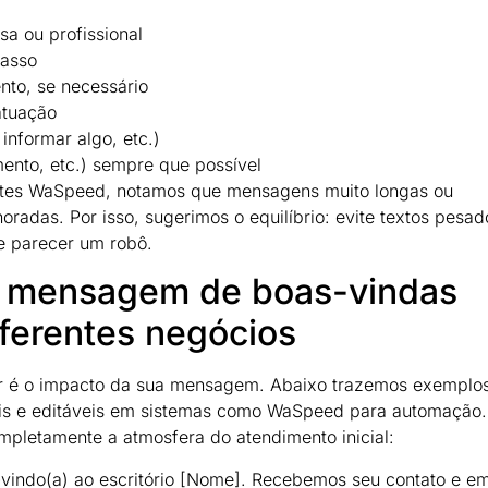
sa ou profissional
passo
nto, se necessário
atuação
nformar algo, etc.)
ento, etc.) sempre que possível
entes WaSpeed, notamos que mensagens muito longas ou
adas. Por isso, sugerimos o equilíbrio: evite textos pesad
e parecer um robô.
e mensagem de boas-vindas
iferentes negócios
or é o impacto da sua mensagem. Abaixo trazemos exemplo
veis e editáveis em sistemas como WaSpeed para automação.
letamente a atmosfera do atendimento inicial:
vindo(a) ao escritório [Nome]. Recebemos seu contato e e